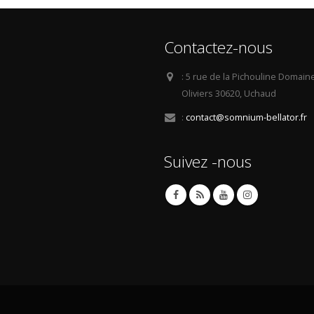
Contactez-nous
:
5 rue de la Pichouline Domain
Oliviers 30620, Uchaud
:
contact@somnium-bellator.fr
Suivez -nous