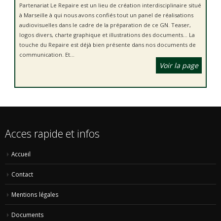
Partenariat Le Repaire est un lieu de création interdisciplinaire situé
à Marseille à qui nous avons confiés tout un panel de réalisations
audiovisuelles dans le cadre de la préparation de ce GN. Teaser,
logos divers, charte graphique et illustrations des documents… La
touche du Repaire est déjà bien présente dans nos documents de
communication. Et...
Voir la page
Acces rapide et infos
Accueil
Contact
Mentions légales
Documents